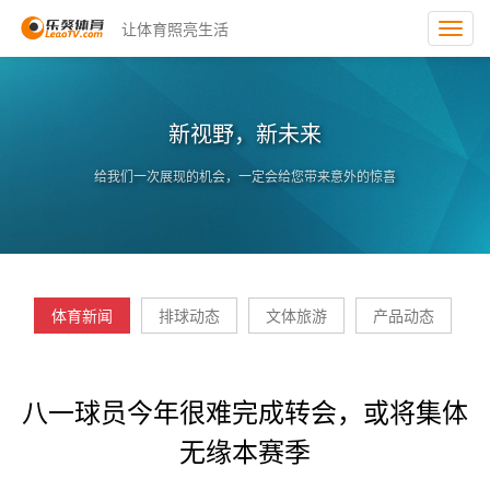
让体育照亮生活
Toggl
navig
新视野，新未来
给我们一次展现的机会，一定会给您带来意外的惊喜
体育新闻
排球动态
文体旅游
产品动态
八一球员今年很难完成转会，或将集体
无缘本赛季