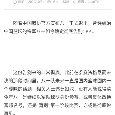
时间 ：2020/10/21
点击 ：
3306
来源 ：LeaoTV
随着中国篮协官方宣布八一正式退出，曾经统治
中国篮坛的铁军八一如今确定彻底告别CBA。
这份告别来的非常彻底，此前在参赛资格悬而未
决的那段时间里，八一队未来一直是国内篮球圈内一
个暧昧的话题，相关人士讳莫如深，没有人能说得清
今年八一是继续以军队球队身份参赛，或者集体改换
富邦名号，还是“暂别”第一阶段比赛，亦或是彻底说
再见。