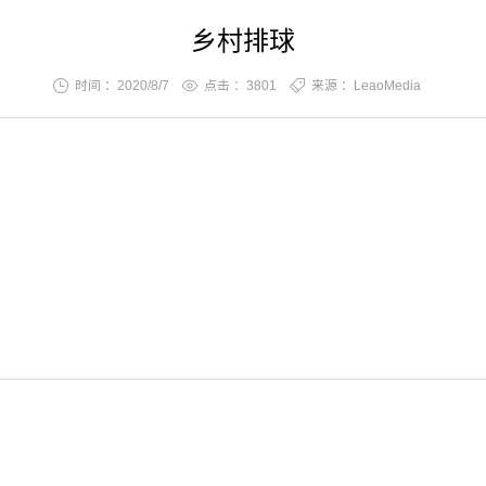
乡村排球
时间 ：2020/8/7
点击 ：
3801
来源 ：LeaoMedia