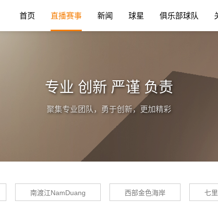
首页
直播赛事
新闻
球星
俱乐部球队
专业 创新 严谨 负责
聚集专业团队，勇于创新，更加精彩
南渡江NamDuang
西部金色海岸
七里