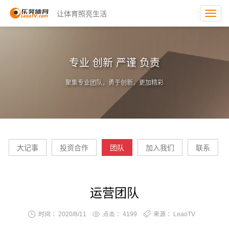
让体育照亮生活
Toggl
navig
专业 创新 严谨 负责
聚集专业团队，勇于创新，更加精彩
大记事
投资合作
团队
加入我们
联系
运营团队
时间 ：2020/8/11
点击 ：
4199
来源 ：LeaoTV